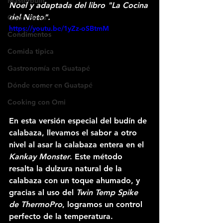
Masterbuilt
Noel y adaptada del libro "La Cocina 
del Nieto".
Qbon News
https://youtu.be/1yZz-oSBtmM
Condimentos
Comida tipica
Gastronomía en Guatapé
Dónde comer en Guatapé
Cooking con Omi
En esta versión especial del budín de 
calabaza, llevamos el sabor a otro 
nivel al asar la calabaza entera en el 
Kankay Monster
. Este método 
resalta la dulzura natural de la 
calabaza con un toque ahumado, y 
gracias al uso del 
Twin Temp Spike 
de ThermoPro
, logramos un control 
perfecto de la temperatura.