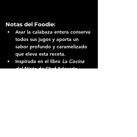
Notas del Foodie:
Asar la calabaza entera conserva 
todos sus jugos y aporta un 
sabor profundo y caramelizado 
que eleva esta receta.
Inspirada en el libro 
La Cocina 
del Nieto
 de Chef Edgardo 
Noel, esta receta combina 
tradición y técnica moderna.
¡Prepárate para disfrutar un postre 
único lleno de sabor y 
tradición!
Comparte tus resultados 
con nosotros en redes sociales 
usando el hashtag 
#CocinandoConFoodies
 y etiqueta a 
ThermoPro
 para mostrar cómo 