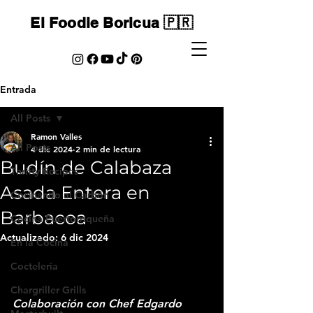
El Foodie Boricua 🇵🇷
Entrada
All Posts
Ramon Valles
All Posts
4 dic 2024
2 min de lectura
Budín de Calabaza
Thrifty Recipes
Asada Entera en
Cocinando al Carbón
Barbacoa
Cocina Puertorriqueña
Actualizado:
6 dic 2024
En la Cocina
Cocteleria
Chargriller Grills
Colaboración con Chef Edgardo 