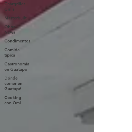
Chargriller
Grills
Masterbuilt
Qbon
News
Condimentos
Comida
tipica
Gastronomía
en Guatapé
Dónde
comer en
Guatapé
Cooking
con Omi