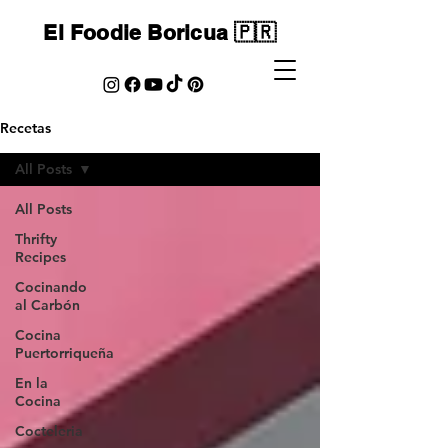
El Foodie Boricua 🇵🇷
Recetas
All Posts
All Posts
Thrifty
Recipes
Cocinando
al Carbón
Cocina
Puertorriqueña
En la
Cocina
Cocteleria