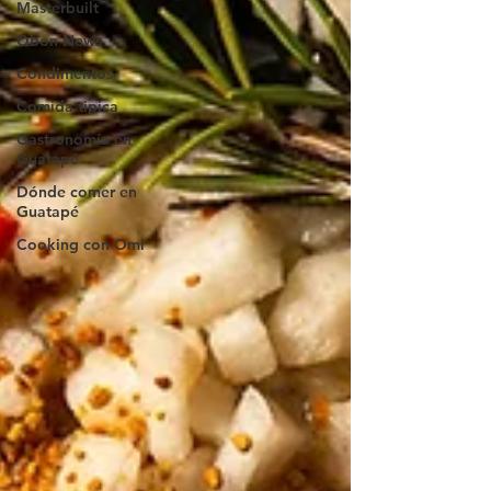
Masterbuilt
Qbon News
Condimentos
Comida tipica
Gastronomía en
Guatapé
Dónde comer en
Guatapé
Cooking con Omi