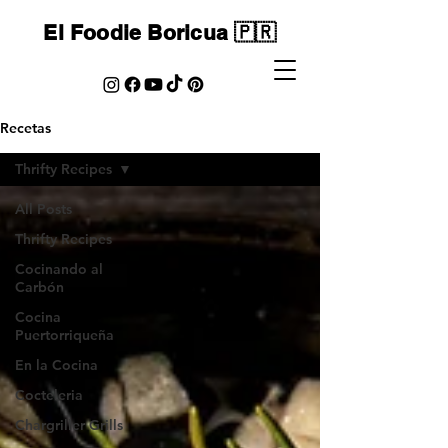
El Foodie Boricua 🇵🇷
Recetas
Thrifty Recipes
All Posts
Thrifty Recipes
Cocinando al
Carbón
Cocina
Puertorriqueña
En la Cocina
Cocteleria
Chargriller Grills