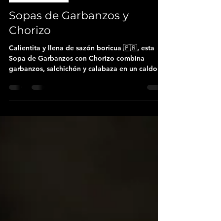
Ramon Valles
7 ago 2025
2 min de lectura
Thrifty Recipes
Sopas de Garbanzos y
Chorizo
Calientita y llena de sazón boricua 🇵🇷, esta
Sopa de Garbanzos con Chorizo combina
garbanzos, salchichón y calabaza en un caldo
lleno de sabor de Chef Edgardo Noel y su libro
La Cocina del Nieto.