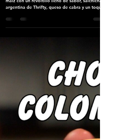
Thrifty Recipes
☕️ Cachapas con maíz
enlatado y desayuno criollo
(versión desayuno)
Esta cachapa de desayuno combina lo dulce del
maíz con un revoltillo lleno de sabor, salchicha
argentina de Thrifty, queso de cabra y un toque
de hot honey con chile thai. Perfecta para
comenzar el día con algo diferente y sabroso.