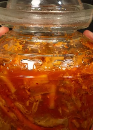
Produce & Meats, trae salchicha colombiana
asada con salsa de piña, ensalada de repollo y
un toque boricua. Perfecto para tu próxima
BBQ, este giro sabroso combina lo mejor de
Colombia y Puerto Rico. ¡Mira la receta
completa en elfoodieboricua.com!