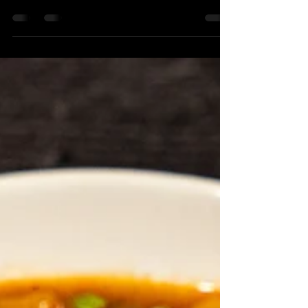
combinación única de sabores: lo dulce y
jugoso de la pera con el aroma del romero, el
picor del chile tailandés y el toque floral del
polen de abeja. Una jalea con personalidad,
perfecta para tablas de quesos o carnes
blancas. Inspirada por los productos frescos de
Thrifty Specialty Produce & Meats.