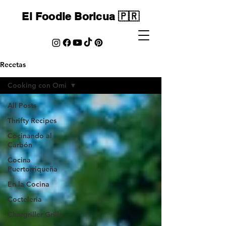
El Foodie Boricua 🇵🇷
Recetas
Cooking con Omi
All Posts
Thrifty Recipes
Cocinando al
Carbón
Cocina
Puertorriqueña
En la Cocina
Cocteleria
Chargriller Grills