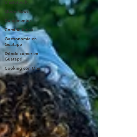
Masterbuilt
Qbon News
Condimentos
Comida tipica
Gastronomía en
Guatapé
Dónde comer en
Guatapé
Cooking con Omi