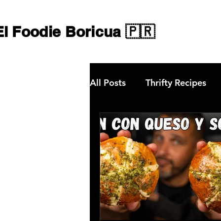
El Foodie Boricua 🇵🇷
All Posts
Thrifty Recipes
Chargriller Grills
Maste
Gastronomía en Guatapé