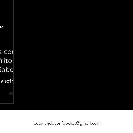
ra
a con
ito –
Sabor
y sofrito
ón en el
e casero,
ón de la
cocinandoconfoodies@gmail.com