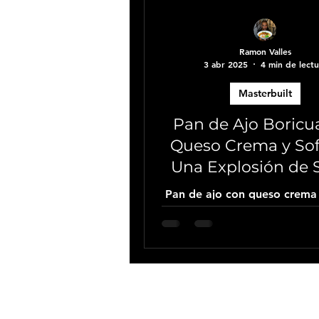
Ramon Valles
3 abr 2025
4 min de lectu
Masterbuilt
Pan de Ajo Boricu
Queso Crema y Sofr
Una Explosión de 
Pan de ajo con queso crema 
boricua 🇵🇷, hecho al carb
Masterbuilt 800. Pan brioch
sabor ahumado y mucha saz
isla.