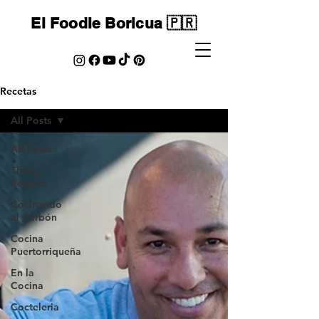
El Foodie Boricua 🇵🇷
Recetas
All Posts
All Posts
Thrifty
Recipes
Cocinando
al Carbón
Cocina
Puertorriqueña
En la
Cocina
Cocteleria