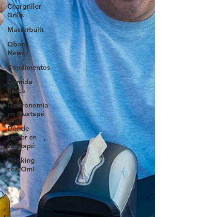
Chargriller
Grills
Masterbuilt
Qbon
News
Condimentos
Comida
tipica
Gastronomía
en Guatapé
Dónde
comer en
Guatapé
Cooking
con Omi