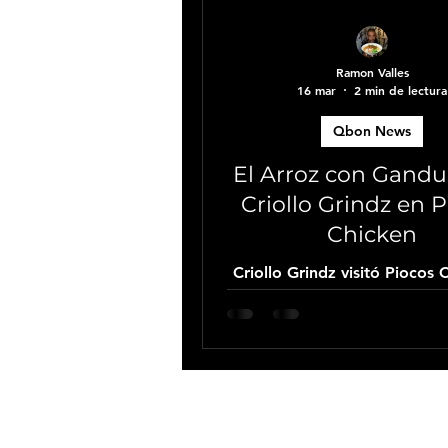
Ramon Valles
16 mar
2 min de lectura
Qbon News
El Arroz con Gandu
Criollo Grindz en 
Chicken
Criollo Grindz visitó Piocos 
compartió su arroz con gand
libro Sabores de Mi Isla c
acompañante perfecto para 
rotisserie de la casa. Una co
con mucho sabor boricua 
auspiciada por Qbon