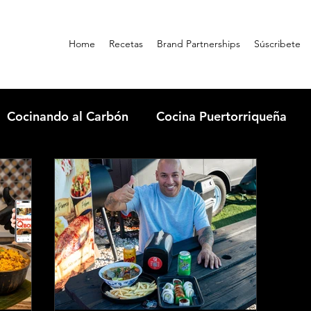
Home
Recetas
Brand Partnerships
Súscribete
Cocinando al Carbón
Cocina Puertorriqueña
rbuilt
Qbon News
Condimentos
Comida 
Dónde comer en Guatapé
Cooking con Omi