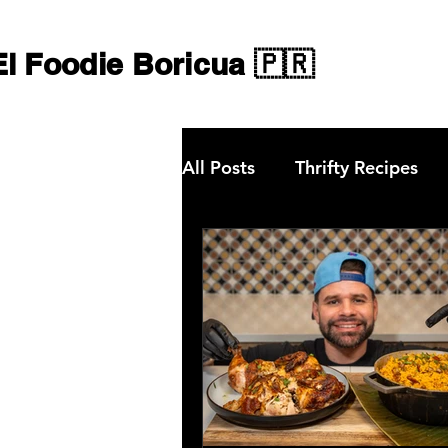
El Foodie Boricua 🇵🇷
All Posts
Thrifty Recipes
Chargriller Grills
Maste
Gastronomía en Guatapé