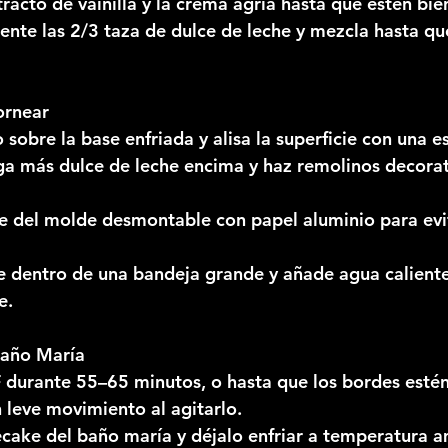
tracto de vainilla y la crema agria hasta que estén bi
nte las 2/3 taza de dulce de leche y mezcla hasta qu
ornear
o sobre la base enfriada y alisa la superficie con una e
ga más dulce de leche encima y haz remolinos decorat
e del molde desmontable con papel aluminio para evi
 dentro de una bandeja grande y añade agua caliente
e.
Baño María
durante 55–65 minutos, o hasta que los bordes estén 
 leve movimiento al agitarlo.
ecake del baño maría y déjalo enfriar a temperatura a