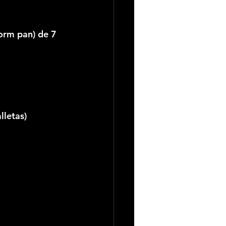
orm pan) de 7 
letas)