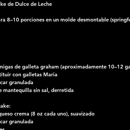
ke de Dulce de Leche
ara 8–10 porciones en un molde desmontable (springf
 migas de galleta graham (aproximadamente 10–12 gal
ituir con galletas Maria
úcar granulada
 mantequilla sin sal, derretida
cake:
queso crema (8 oz cada uno), suavizado
úcar granulada
es