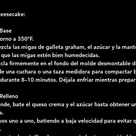
heesecake:
 Base
horno a 350°F.
zcla las migas de galleta graham, el azúcar y la mante
 que las migas estén bien humedecidas.
zcla firmemente en el fondo del molde desmontable d
 de una cuchara o una taza medidora para compactar b
durante 8–10 minutos. Déjala enfriar mientras prepara
 Relleno
nde, bate el queso crema y el azúcar hasta obtener u
a.
os uno a uno, batiendo a baja velocidad para evitar q
.