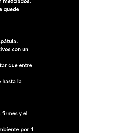
en mezclados.
e quede 
spátula.
ivos con un 
tar que entre 
 hasta la 
firmes y el 
mbiente por 1 