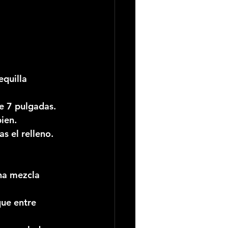
quilla 
e 7 pulgadas. 
ien.
s el relleno.
na mezcla 
ue entre 