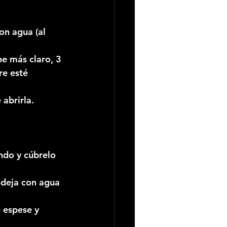
on agua (al 
he más claro, 3 
re esté 
 abrirla.
ndo y cúbrelo 
ndeja con agua 
 espese y 