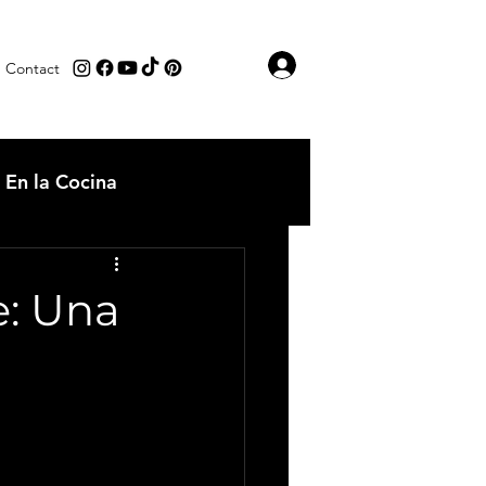
Iniciar sesión
Contact
En la Cocina
os
Comida tipica
e: Una