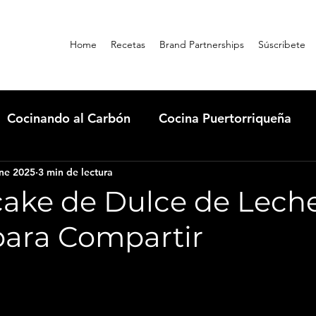
Home
Recetas
Brand Partnerships
Súscribete
Cocinando al Carbón
Cocina Puertorriqueña
ne 2025
3 min de lectura
rills
Masterbuilt
Qbon News
Condiment
ake de Dulce de Lech
para Compartir
Dónde comer en Guatapé
Cooking con Omi