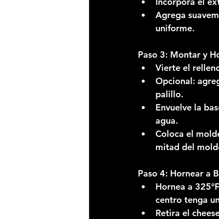
Incorpora el ex
Agrega suaveme
uniforme.
Paso 3: Montar y H
Vierte el rellen
Opcional: agre
palillo.
Envuelve la bas
agua.
Coloca el molde
mitad del mold
Paso 4: Hornear a 
Hornea a 325°F 
centro tenga un
Retira el chees