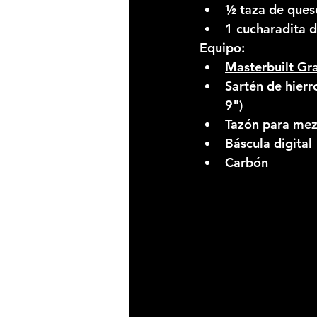
½ taza de ques
1 cucharadita d
Equipo:
Masterbuilt Gra
Sartén de hierr
9")
Tazón para mez
Báscula digital
Carbón