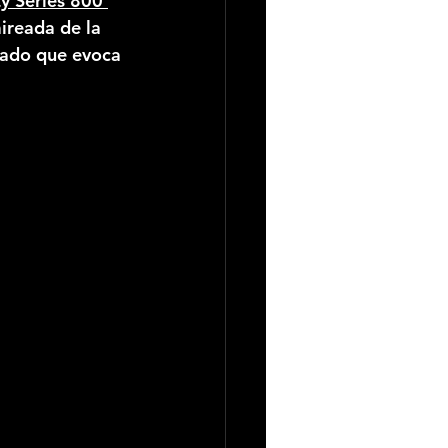
y Series 800 
aireada de la 
mado que evoca 