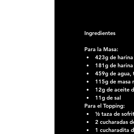
Ingredientes
Para la Masa:
423g de harina
181g de harina
459g de agua, t
115g de masa m
12g de aceite d
11g de sal
Para el Topping:
½ taza de sofri
2 cucharadas d
1 cucharadita 