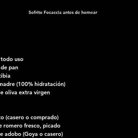
Sofrito Focaccia antes de hornear
 todo uso
 de pan
ibia
adre (100% hidratación)
e oliva extra virgen
to (casero o comprado)
e romero fresco, picado
de adobo (Goya o casero)