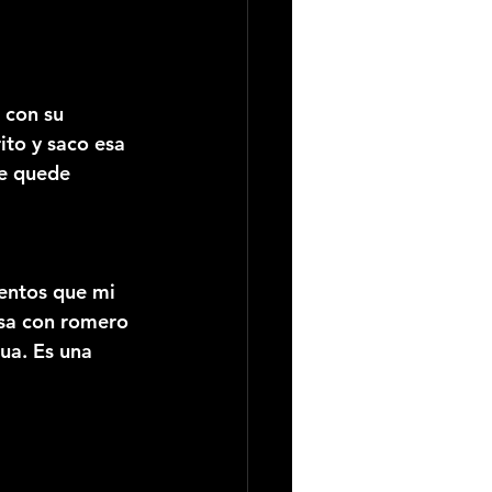
 con su 
ito y saco esa 
te quede 
ientos que mi 
osa con romero 
ua. Es una 