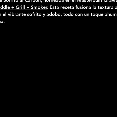
e Sofrito al Carbón, horneada en el 
Masterbuilt Gravit
iddle + Grill + Smoker
. Esta receta fusiona la textura 
on el vibrante sofrito y adobo, todo con un toque ahu
ua.