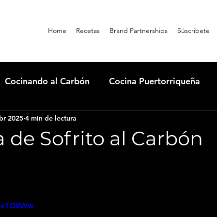
Home
Recetas
Brand Partnerships
Súscribete
Cocinando al Carbón
Cocina Puertorriqueña
br 2025
4 min de lectura
rills
Masterbuilt
Qbon News
Condiment
 de Sofrito al Carbón
Dónde comer en Guatapé
Cooking con Omi
I4aeTO8Ww