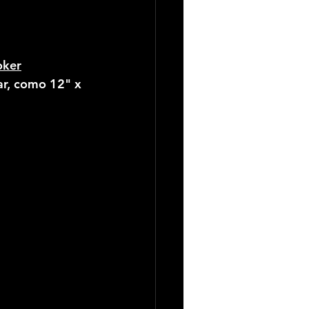
oker
ar, como 12" x 