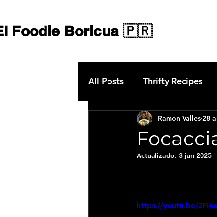
El Foodie Boricua 🇵🇷
All Posts
Thrifty Recipes
Ramon Valles
28 a
Cocteleria
Chargriller G
Focaccia
Actualizado:
3 jun 2025
Gastronomía en Guatapé
https://youtu.be/2F