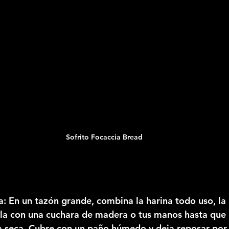
Sofrito Focaccia Bread
: En un tazón grande, combina la harina todo uso, la 
cla con una cuchara de madera o tus manos hasta que
na seca. Cubre con un paño húmedo y deja reposar por