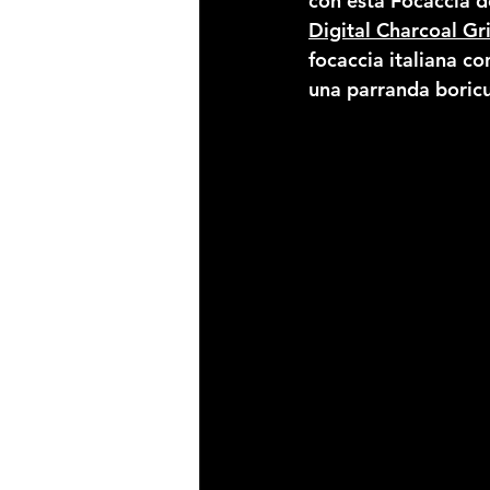
con esta Focaccia d
Digital Charcoal Gr
focaccia italiana c
una parranda boric