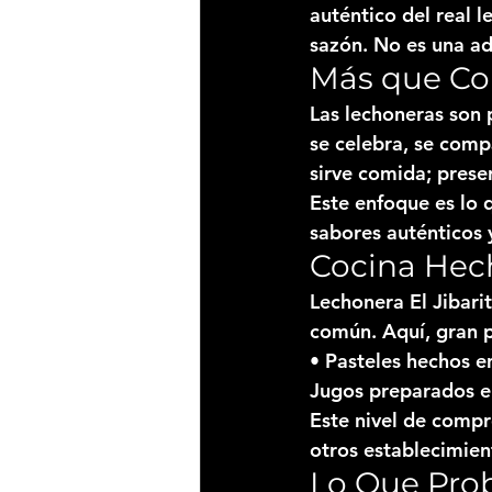
auténtico del 
real l
sazón. No es una ada
Más que Co
Las lechoneras son 
se celebra, se compa
sirve comida; prese
Este enfoque es lo 
sabores auténticos 
Cocina Hech
Lechonera El Jibar
común. Aquí, gran 
• Pasteles hechos e
Jugos preparados e
Este nivel de compr
otros establecimie
Lo Que Prob