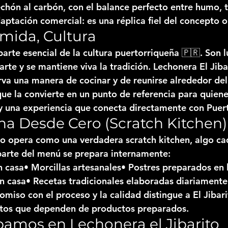
echón al carbón
, con el balance perfecto entre humo, t
ptación comercial: es una réplica fiel del concepto or
mida, Cultura
parte esencial de la cultura puertorriqueña 🇵🇷. Son 
rte y se mantiene viva la tradición. 
Lechonera El Jiba
rva una manera de cocinar y de reunirse alrededor del
que la convierte en un punto de referencia para quien
y una experiencia que conecta directamente con Puert
a Desde Cero (Scratch Kitchen)
ito opera como una verdadera 
scratch kitchen
, algo c
parte del menú se prepara internamente:
n casa• Morcillas artesanales• Postres preparados en 
n casa• Recetas tradicionales elaboradas diariamente
omiso con el proceso y la calidad distingue a El Jibar
ntos que dependen de productos preparados.
amos en Lechonera el Jibarito