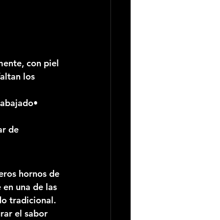
ente, con piel 
altan los 
rabajado• 
ar de 
eros hornos de 
 en una de las 
o tradicional.
rar el sabor 