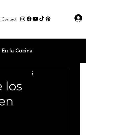
Iniciar sesión
Contact
En la Cocina
os
Comida tipica
 los
 en