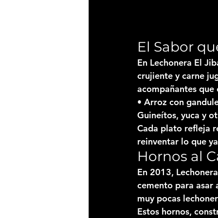
El Sabor qu
En Lechonera El Jiba
crujiente y carne ju
acompañantes que c
• Arroz con gandule
Guineítos, yuca y o
Cada plato refleja r
reinventar lo que ya
Hornos al C
En 
2013
, Lechonera
cemento para asar a
muy pocas lechoner
Estos hornos, const