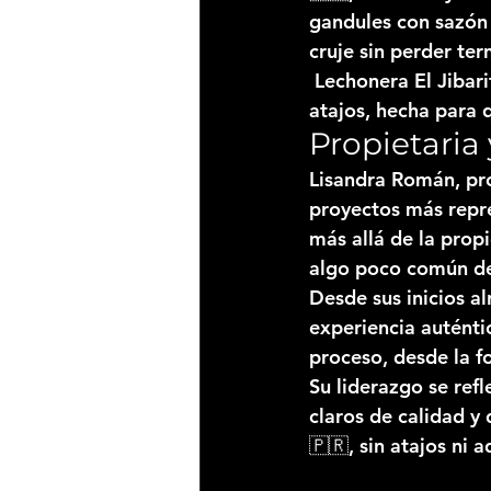
gandules con sazón 
cruje sin perder te
Lechonera El Jibari
atajos, hecha para 
Propietaria
Lisandra Román
, p
proyectos más repre
más allá de la prop
algo poco común den
Desde sus inicios al
experiencia auténti
proceso, desde la fo
Su liderazgo se refl
claros de calidad y
🇵🇷, sin atajos ni 