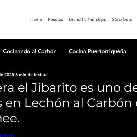
Home
Recetas
Brand Partnerships
Súscribete
Cocinando al Carbón
Cocina Puertorriqueña
ic 2025
3 min de lectura
rills
Masterbuilt
Qbon News
Condiment
a el Jibarito es uno de
s en Lechón al Carbón
Dónde comer en Guatapé
Cooking con Omi
ee.
JsIfzds