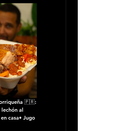
torriqueña 🇵🇷:
 
lechón al 
 en casa• 
Jugo 