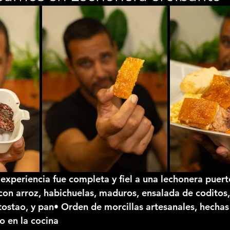
a experiencia fue completa y fiel a una lechonera puer
con arroz, habichuelas, maduros, ensalada de coditos,
tostao
, y pan• 
Orden de morcillas
 artesanales, hechas
o en la cocina