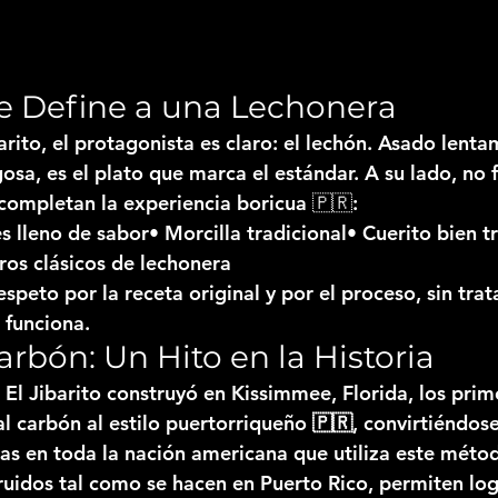
e Define a una Lechonera
rito, el protagonista es claro: 
el lechón
. Asado lentam
gosa, es el plato que marca el estándar. A su lado, no f
ompletan la experiencia boricua 🇵🇷:
s lleno de sabor• Morcilla tradicional• Cuerito bien t
tros clásicos de lechonera
espeto por la receta original y por el proceso, sin trat
 funciona.
arbón: Un Hito en la Historia
 El Jibarito construyó en 
Kissimmee, Florida
, 
los prim
l carbón al estilo puertorriqueño 🇵🇷
, convirtiéndose
as en toda la nación americana
 que utiliza este métod
ruidos tal como se hacen en Puerto Rico, permiten log