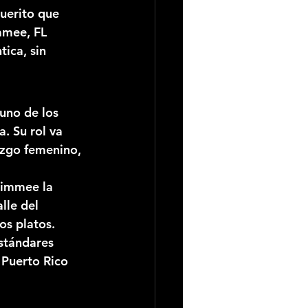
uerito que 
mmee, FL 
ica, sin 
 uno de los 
. Su rol va 
razgo femenino
, 
simmee la 
lle del 
os platos.
estándares 
 Puerto Rico 