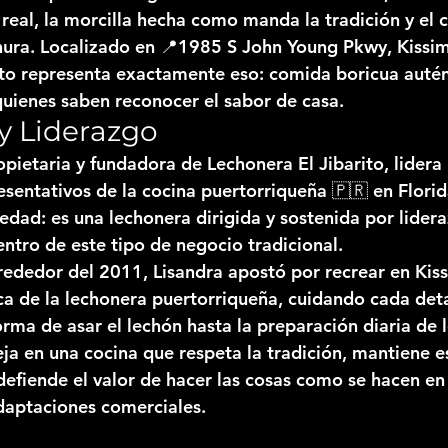
real, la morcilla hecha como manda la tradición y el c
rnura. Localizado en 📍1985 S John Young Pkwy, Kissi
to
 representa exactamente eso: comida boricua autént
quienes saben reconocer el sabor de casa.
 y Liderazgo
ropietaria y fundadora de 
Lechonera El Jibarito
, lidera
sentativos de la cocina puertorriqueña 🇵🇷 en Florida
iedad: es una 
lechonera dirigida y sostenida por lide
tro de este tipo de negocio tradicional.
rededor del 
2011
, Lisandra apostó por recrear en Kis
ca de la lechonera puertorriqueña, cuidando cada deta
rma de asar el lechón hasta la preparación diaria de l
eja en una cocina que respeta la tradición, mantiene 
 defiende el valor de hacer las cosas como se hacen en
adaptaciones comerciales.