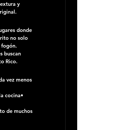
extura y 
iginal.
lugares donde 
rito
 no solo 
 fogón.
es buscan 
o Rico.
ada vez menos 
la cocina• 
ito de muchos 