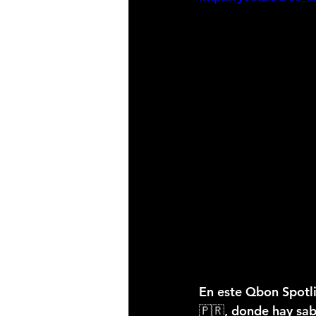
En este 
Qbon Spotl
🇵🇷, donde hay sab