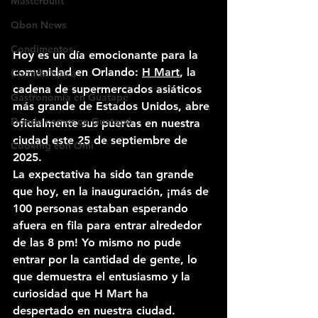
Masterbuilt
Qbon News
Condimentos
Hoy es un día emocionante para la 
comunidad en Orlando: 
H Mart
, la 
Comida tipica
cadena de supermercados asiáticos 
Gastronomía en Guatapé
más grande de Estados Unidos, abre 
Dónde comer en Guatapé
oficialmente sus puertas en nuestra 
ciudad este 25 de septiembre de 
Cooking con Omi
2025.
La expectativa ha sido tan grande 
que hoy, en la inauguración, ¡más de 
100 personas estaban esperando 
afuera en fila para entrar alrededor 
de las 8 pm! Yo mismo no pude 
entrar por la cantidad de gente, lo 
que demuestra el entusiasmo y la 
curiosidad que H Mart ha 
despertado en nuestra ciudad.