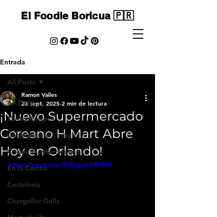
El Foodie Boricua 🇵🇷
Entrada
All Posts
Ramon Valles
All Posts
26 sept. 2025
2 min de lectura
¡Nuevo Supermercado
Thrifty Recipes
Coreano H Mart Abre
Cocinando al Carbón
Hoy en Orlando!
Cocina Puertorriqueña
https://youtu.be/8VOgpkOR9N4
En la Cocina
Cocteleria
Chargriller Grills