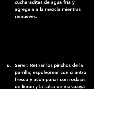
cucharaditas de agua fría y 
agrégala a la mezcla mientras 
remueves.
Servir:
 Retirar los pinchos de la 
parrilla, espolvorear con cilantro 
fresco y acompañar con rodajas 
de limón y la salsa de maracuyá 
picante al vino blanco encima o 
al lado para dippear.