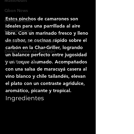
Masterbuilt
Qbon News
Estos pinchos de camarones son 
Condimentos
ideales para una parrillada al aire 
Comida tipica
libre. Con un marinado fresco y lleno 
de sabor, se cocinan rápido sobre el 
Gastronomía en Guatapé
carbón en la Char-Griller, logrando 
Dónde comer en Guatapé
un balance perfecto entre jugosidad 
Cooking con Omi
y un toque ahumado. Acompañados 
con una salsa de maracuyá casera al 
vino blanco y chile tailandés, elevan 
el plato con un contraste agridulce, 
aromático, picante y tropical.
Ingredientes