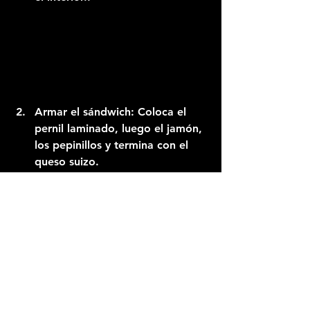
Armar el sándwich:
 Coloca el 
pernil laminado, luego el jamón, 
los pepinillos y termina con el 
queso suizo.
Prensar:
 Lleva el sándwich al 
Char-Griller
 a fuego medio. Prén­
salo con una plancha o sartén de 
hierro fundido hasta que el pan 
esté dorado y el queso derretido.