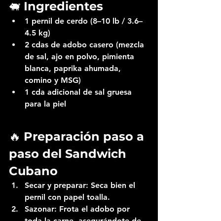
🐖 
Ingredientes
1 pernil de cerdo (8–10 lb / 3.6–
4.5 kg)
2 cdas de adobo casero (mezcla 
de sal, ajo en polvo, pimienta 
blanca, paprika ahumada, 
comino y MSG)
1 cda adicional de sal gruesa 
para la piel
🔥 
Preparación paso a 
paso del Sandwich 
Cubano
Secar y preparar:
 Seca bien el 
pernil con papel toalla.
Sazonar:
 Frota el adobo por 
toda la carne, asegurándote de 