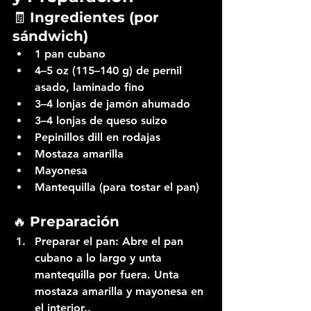
🧾 
Ingredientes (por 
sándwich)
1 pan cubano
4–5 oz (115–140 g) de 
pernil 
asado
, laminado fino
3–4 lonjas de jamón ahumado
3–4 lonjas de queso suizo
Pepinillos dill en rodajas
Mostaza amarilla
Mayonesa
Mantequilla (para tostar el pan)
🔥 
Preparación
Preparar el pan:
 Abre el pan 
cubano a lo largo y unta 
mantequilla por fuera. Unta 
mostaza amarilla y mayonesa
 en 
el interior..