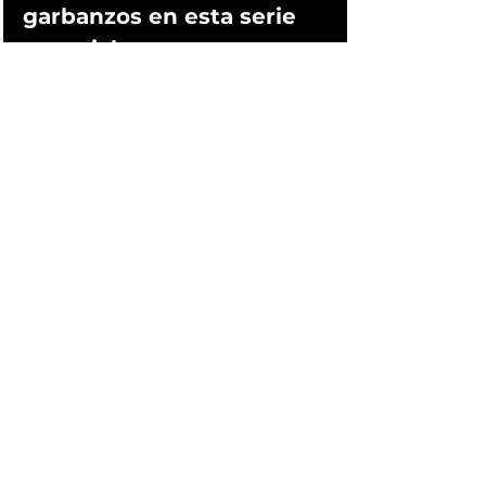
garbanzos en esta serie 
especial.
Ajo y Sofrito Edgardi Noel